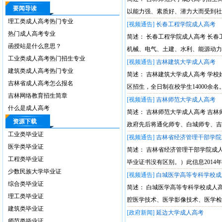
要闻导读
以能力强、素质好、潜力大而受到社
理工类成人高考热门专业
[视频通告]
长春工程学院成人高考
热门成人高考专业
简述： 长春工程学院成人高考 长
函授站是什么意思？
机械、电气、土建、水利、能源动力
工业类成人高考热门招生专业
[视频通告]
吉林建筑大学成人高考
建筑类成人高考热门专业
简述： 吉林建筑大学成人高考 学校
吉林省成人高考怎么报名
区招生，全日制在校学生14000余名
吉林网络教育招生简章
[视频通告]
吉林师范大学成人高考
什么是成人高考
简述： 吉林师范大学成人高考 吉林师
资源下载
政府先后将通化师专、白城师专、吉
工业类毕业证
[视频通告]
吉林省经济管理干部学院
医学类毕业证
简述： 吉林省经济管理干部学院成
工程类毕业证
毕业证书没有区别。）此信息2014年3月
少数民族大学毕业证
[视频通告]
白城医学高等专科学校成
综合类毕业证
简述： 白城医学高等专科学校成人
理工类毕业证
腔医学技术、医学影像技术、医学检
建筑类毕业证
[政府新闻]
延边大学成人高考
师范类毕业证