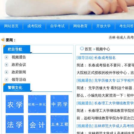
网站首页
成考院校
自学考试
网络教育
开放大学
考生问答
吉林省成人高考
要闻：
首页
视频中心
栏目导航
视频通告
[领导活动]
长春成考报名
政府会议
简述： 长春成考报名不要问，不要
政府新闻
大院校正式授权的校外学校中心，吉
领导活动
[视频通告]
无学历修大专 以下学校
警营文化
简述： 无学历修大专 看到这个标
那么，小编先给大家澄清一下：初中
[视频通告]
长春理工大学继续教育学
简述： 长春理工大学继续教育学院招
前，远程与继续教育学院办学层次已
[视频通告]
吉林师范大学成人高考招
简述： 吉林师范大学成人高考招生