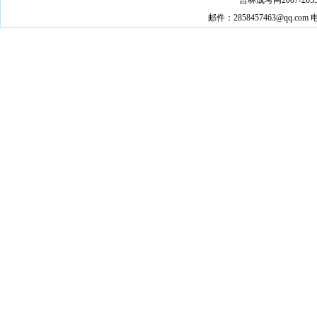
吉林成考网2007-2035 @ 
邮件：2858457463@qq.c